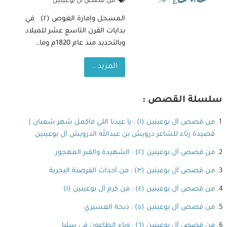
من قصص آل بوعينين
المسحل وإمارة الغوص (٢) في
بدايات القرن التاسع عشر للميلاد
وبالتحديد منذ عام 1820م وما…
المزيد ..
سلسلة القصص :
من قصص آل بوعينين (١) : يا عيدنا اللي ماكمل شهر شعبان |
قصيدة رثاء للشاعر درويش بن عبدالله الدرويش آل بوعينين
من قصص آل بوعينين (٢) : الشهيدة والقبر المهجور
من قصص آل بوعينين (٣) : من أحداث القرصنة البحرية
من قصص آل بوعينين (٤) : من كرم آل بوعينين (١)
من قصص آل بوعينين (٥) : ذبحة العسيري
من قصص آل بوعينين (٦) : وباء الطاعون في سلبا