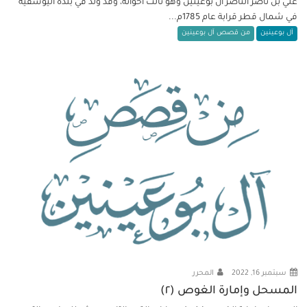
علي بن ناصر الناصر آل بوعينين وهو ثالث اخوانه، وقد ولد في بلدة اليوسفية
في شمال قطر قرابة عام 1785م...
آل بوعينين
من قصص آل بوعينين
سبتمبر 16, 2022
المحرر
المسحل وإمارة الغوص (٢)