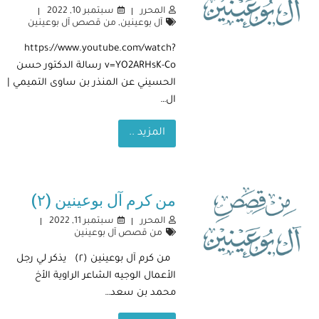
المحرر
سبتمبر 10, 2022
آل بوعينين
,
من قصص آل بوعينين
https://www.youtube.com/watch?
v=YO2ARHsK-Co رسالة الدكتور حسن
الحسيني عن المنذر بن ساوى التميمي |
ال…
المزيد ..
من كرم آل بوعينين (٢)
المحرر
سبتمبر 11, 2022
من قصص آل بوعينين
من كرم آل بوعينين (٢) يذكر لي رجل
الأعمال الوجيه الشاعر الراوية الأخ
محمد بن سعد…