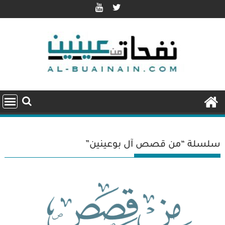
Ski
t
conten
سلسلة “من قصص آل بوعينين”