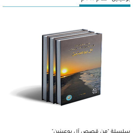
سلسلة "من قصص آل بوعينين"