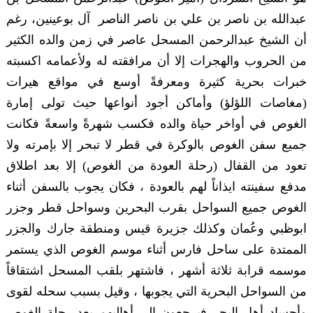
عبدالله بن ناصر بن علي بن ناصر الناصر آل بوعينين، رغم
أن الشيخ عبدالرحمن المسحل عاصر في زمن والده الكثير
من الحروب والهجرات إلا أن مرافقته له ولأعمامه اكسبته
خبرات بحرية كثيرة ومعرفةً أوسع في مواقع هيرات
(مغاصات اللؤلؤ) وأماكن أجود أنواعها حيث تولى إمارة
الغوص في أواخر حياة والده فكسب شهرةً واسعةً فكانت
جميع سفن الغوص بالوكرة في قطر لا تبحر إلا بإمرته ولا
تعود من القفال (رحلة العودة من الغوص) إلا بعد اطلاق
مدفع سفينته ايذاناً لهم بالعودة ، فكان يجوب بالسفن أثناء
الغوص جميع السواحل بقرب البحرين وسواحل قطر وجزر
ابوظبي وعُمان وكذلك جزيرة قيس ومنطقة جارك والجزر
الممتدة على ساحل فارس أثناء موسم الغوص الذي يستمر
موسمه قرابة ثلاثة أشهر ، فاشتهر بلقب المسحل اشتقاقاً
من السواحل البحرية التي يجوبها ، وقيل بسبب سحله لقوى
وأجساد أهل البحر فيرجعون إلى أهاليهم بعد رحلة الغوص