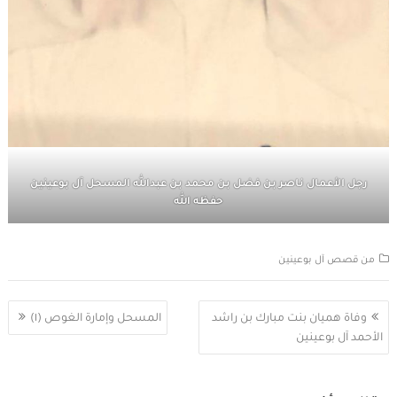
رجل الأعمال ناصر بن فضل بن محمد بن عبدالله المسحل آل بوعينين
حفظه الله
من قصص آل بوعينين
تصفّح
وفاة هميان بنت مبارك بن راشد
المسحل وإمارة الغوص (١)
المقالات
الأحمد آل بوعينين