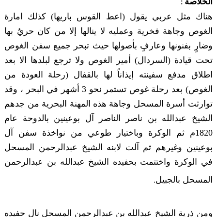
الخلاصة
:
هناك مثل عربي يقول (اعط القوس باريها) كذلك امارة
الغوص وجاهة فخرية وعمليه لا ينالها إلا من كان حريٌ بها
وضارٍ بفنونها وعارفٍ بأصولها حيث تبحر جميع سفن الغوص
تحت قيادة (السردال) أمير الغوص ولا ترجع لبلدها الا بعد
اطلاق مدفع سفينته إيذاناً لها بالقفال (رحلة العودة من
الغوص) بعد رحلة غوص تستمر نحو 3 أشهر في البحر ، وقد
توارثت أسرة المسحل وجاهة هذه المهنة البحرية من جدهم
الشيخ عبدالله بن ناصر الناصر آل بوعينين بالدوحة عام
1820م ثم الوكرة وباختيار طوعي من نواخذة سفن آل
بوعينين وغيرهم ثم آلت لابنه الشيخ عبدالرحمن المسحل
في الوكرة واختتمت بحفيده الشيخ عبدالله بن عبدالرحمن
المسحل بالجبيل
.
ومن ذرية الشيخ عبدالله بن عبدالرحمن المسحل نال حفيده