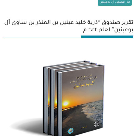
من قصص آل بوعينين
تقرير صندوق “ذرية خليد عينين بن المنذر بن ساوى آل
بوعينين” لعام ٢٠٢٢ م