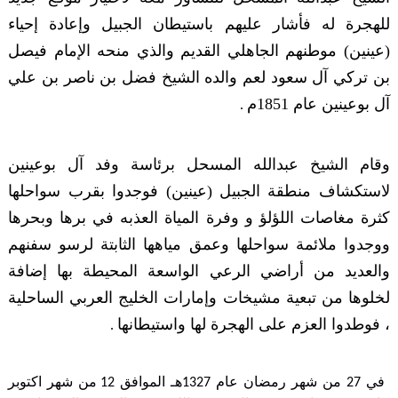
للهجرة له فأشار عليهم باستيطان الجبيل وإعادة إحياء
(عينين) موطنهم الجاهلي القديم والذي منحه الإمام فيصل
بن تركي آل سعود لعم والده الشيخ فضل بن ناصر بن علي
آل بوعينين عام 1851م
.
وقام الشيخ عبدالله المسحل برئاسة وفد آل بوعينين
لاستكشاف منطقة الجبيل (عينين) فوجدوا بقرب سواحلها
كثرة مغاصات اللؤلؤ و وفرة المياة العذبه في برها وبحرها
ووجدوا ملائمة سواحلها وعمق مياهها الثابتة لرسو سفنهم
والعديد من أراضي الرعي الواسعة المحيطة بها إضافة
لخلوها من تبعية مشيخات وإمارات الخليج العربي الساحلية
، فوطدوا العزم على الهجرة لها واستيطانها
.
في 27 من شهر رمضان عام 1327هـ الموافق 12 من شهر اكتوبر