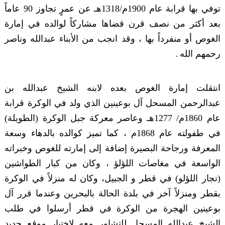
توفي بها قرابة عام 1900م/1318هـ عن عمرٍ تجاوز 90 عاماً
بعد أكثر من نصف قرن قضاها مشاركاً لوالده في إمارة
الغوص أو منفرداً بها ، وقد انجب من الأبناء عبدالله وناصر
رحمهم الله
.
انتقلت إمارة الغوص بعده لابنه الشيخ عبدالله بن
عبدالرحمن المسحل آل بوعينين الذي ولد في الوكرة قرابة
عام 1860م/ 1277هـ وعاصر معركة جبل الوكرة (الطويلة)
في طفولته عام 1868م ، كما تميز كوالده بالدهاء وسعة
المعرفة ورجاحة البصيرة إضافة إلى إمارته للغوص وخبراته
الواسعة في مغاصات اللؤلؤ ، وكان من كبار الطواشين
(تجار اللؤلو) في قطر و الجبيل، وكان له منزلاً في الوكرة
بقطر ومنزلاً آخر في بلدة الحالة بالبحرين وعندما قرر آل
بوعينين الهجرة من الوكرة في قطر أرسلوا في طلب
الشيخ عبدالله المسحل للتشاور معه لاختيار موقع جديد