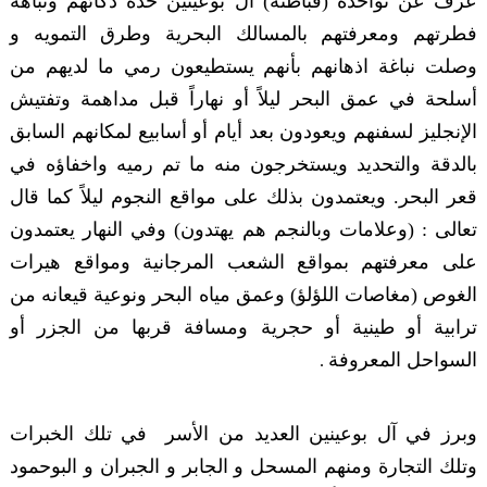
عُرف عن نواخذة (قباطنة) آل بوعينين حدة ذكائهم ونباهة
فطرتهم ومعرفتهم بالمسالك البحرية وطرق التمويه و
وصلت نباغة اذهانهم بأنهم يستطيعون رمي ما لديهم من
أسلحة في عمق البحر ليلاً أو نهاراً قبل مداهمة وتفتيش
الإنجليز لسفنهم ويعودون بعد أيام أو أسابيع لمكانهم السابق
بالدقة والتحديد ويستخرجون منه ما تم رميه واخفاؤه في
قعر البحر. ويعتمدون بذلك على مواقع النجوم ليلاً كما قال
تعالى : (وعلامات وبالنجم هم يهتدون) وفي النهار يعتمدون
على معرفتهم بمواقع الشعب المرجانية ومواقع هيرات
الغوص (مغاصات اللؤلؤ) وعمق مياه البحر ونوعية قيعانه من
ترابية أو طينية أو حجرية ومسافة قربها من الجزر أو
السواحل المعروفة
.
وبرز في آل بوعينين العديد من الأسر في تلك الخبرات
وتلك التجارة ومنهم المسحل و الجابر و الجبران و البوحمود