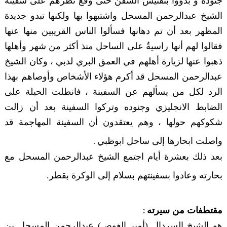
جنوده و بدؤوا بتفتيش السفن حتى وقع نظرهم على سفينة
الشيخ عبدالرحمن المسحل واشتبهوا بها ولكنها تبدو جديدة
المظهر بعد أن تم دهانها فسألوا الناس القريبين منها عنها
فقالوا لهم أنها راسيةٌ على الساحل منذ أكثر من شهر وأهلها
ذهبوا عنها لزيارة أهلهم في العمق البري لدبي ، وكان الشيخ
عبدالرحمن المسحل قد أكرم هؤلاء الأشخاص وأوصاهم بهذا
الرد لكل من يسألهم عن السفينة ، فانطلت الحيلة على
الضابط الانجليزي وجنوده وتركوا السفينة بعد أن زالت
شكوكهم حولها ، وهم يعتقدون أن السفينة المهاجمة قد
واصلت ابحارها إلى ساحل ابوظبي
.
بعد ذلك بعشرة أيام اجتمع الشيخ عبدالرحمن المسحل مع
بحارته وعادوا بسفينتهم بسلام إلى الوكرة بقطر.
مقتطفات من سيرته
:
هو الشيخ السردال (أمير الغوص) عبدالرحمن المسحل بن