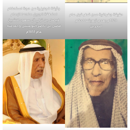
وثيقة انجليزية عن حجة استحكام
لمنطقة الجبيل منحها الإمام
حقيقة جغرافية مدن قطر قبل عام
فيصل بن تركي آل سعود للشيخ
1828م بعدم تبعيتها لحكم
فضل بن ناصر آلبوعينين وجماعته
البحرين
عام 1851م