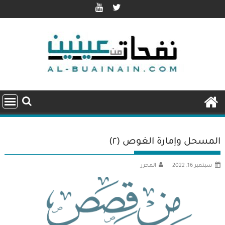
Ski
t
conten
المسحل وإمارة الغوص (٢)
سبتمبر 16, 2022
المحرر