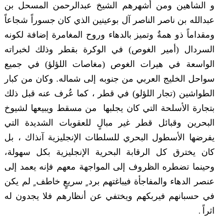
و الشاهين ومن أشهرهم الشيخ عبدالرحمن المسحل بن
عبدالله بن ناصر الناصر آل بوعينين الذي كان جسوراً شجاعاً
ومقداماً ذو همةٌ وتميز بالدهاء وروح المغامرة إضافة لكونه
السردال (أمير الغوص) في الوكرة بقطر وذلك لخبراته
الواسعة في هيرات الغوص (مغاصات اللؤلؤ) في جميع
سواحل الخليج العربي من جنوبه إلى شماله. وكان من كبار
الطواشين (تجار اللؤلو) في قطر ، كما عُرف عنه قبل ذلك
بتجارة الأسلحة التي كان يجلبها من مسقط ويبيعها لشيوخ
البحرين وقبائل قطر غير مبالٍ للعقوبات الشديدة التي
يفرضها الأسطول البحري للسلطات الإنجليزية آنذاك ، بل
كان يخترق كل الرقابة البحرية الإنجليزية بكل سهولة،
وحينما تضطره الظروف إلى المواجهة معهم فإنه يعمد إلى
عنصر الدهاء والمفاجأة فيباغتهم برد ٍ سريعٍ خاطف ٍ لم يكن
في حسبانهم فيربكهم ويختفي عن أنظارهم فلا يجدون له
اثراً
.