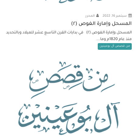
سبتمبر 16, 2022
المحرر
المسحل وإمارة الغوص (٢)
المسحل وإمارة الغوص (٢) في بدايات القرن التاسع عشر للميلاد وبالتحديد
منذ عام 1820م وما...
من قصص آل بوعينين