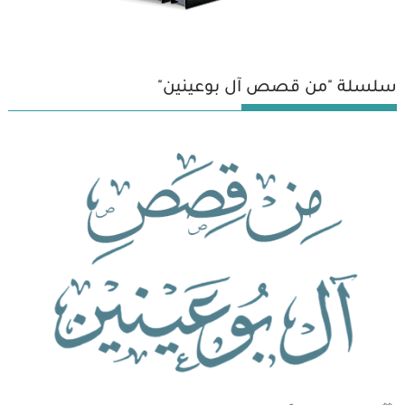
سلسلة "من قصص آل بوعينين"