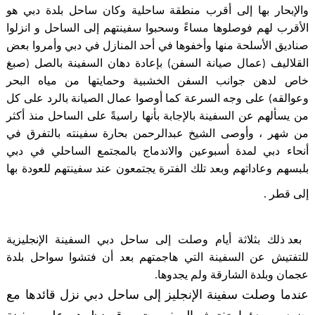
والإبحار بها إلى أقرب منطقة ساحلية وكان ساحل بلدة دبي هو
الأقرب لهم فوصلوها مساءً وسحبوا سفينتهم إلى الساحل و انزلوا
صناديق الأسلحة منها وأخفوها في أحد المنازل في دبي وأمروا بعض
القلاليف (عمال صيانة السفن) بإعادة دهان السفينة بالصل (صبغ
خاص لدهن جوانب السفن الخشبية وحمايتها من مياه البحر
وعوالقه) على وجه السرعة كما أوصوا عمال الصيانة بالرد على كل
من يسألهم عن السفينة بالإجابة بأنها راسيةً على الساحل منذ أكثر
من شهر ، وأوصى الشيخ عبدالرحمن بحارة سفينته بالتفرق في
أنحاء دبي لمدة أسبوعين والاندماج بالمجتمع الساحلي في دبي
بلبسهم وعاداتهم وبعد تلك الفترة يجتمعون عند سفينتهم للعودة بها
إلى قطر
.
بعد ذلك بثلاثة أيام وصلت إلى ساحل دبي السفينة الإنجليزية
للتفتيش عن السفينة التي هاجمتهم بعد أن فتشوا سواحل بلدة
عجمان وبلدة الشارقة ولم يجدوها.
عندما وصلت سفينة الإنجليز إلى ساحل دبي نزل قائدها مع