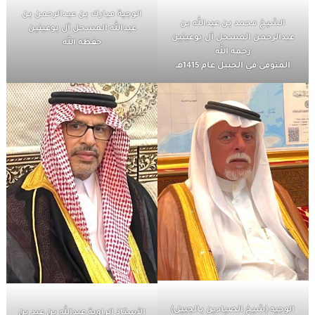
الوجية مبارك بن عبدالرحمن بن
الشيخ محمد بن عبدالله بن
عبدالله المسحل آل بوعينين
عبدالرحمن المسحل آل بوعينين
حفظه الله
رحمه الله
المتوفى في الجبيل عام 1415هـ
الوجيه (شيخ الصيادين بالجبيل)
الأستاذ الراوية عبدالله بن عيد بن