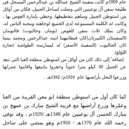
عام 1909م كانت سفينة الشيخ عبدالله بن عبدالرحمن المسحل في
طليعة سفن آل بوعينين التي وصلت لساحل الجبيل، فكان من أوائل
من استوطن الجبيل وساهم بتخطيطها، وحظي بإمارة الغوص بها ،
وكانت له الكلمة المسموعة لدى الجميع لوجاهته ومحبة الناس له،
وكان يملك ثلاث سفن للغوص (بومان وجالبوت) فالبومان
(السفينتان الكبيرتان)كان قبطانيهما ابنيه عبدالرحمن ومحمد بينما
كان الجالبوت (السفينة الأصغر) له لممارسة الطواشة (تجارة
اللؤلؤ).
إضافة ً إلى ذلك كان من أوائل من استوطن منطقة العبا التي تبعد
عن الجبيل 30 كيلو مترا جنوباً وحفروا ينابيعها واقاموا عمرانها
وزرعوا النخل بأراضيها عام 1924م/ 1342هـ
.
كما كان أول من استوطن منطقة ابو معن القريبة من العبا
وعمّرها وزرع أراضيها مع قريبه الشيخ مبارك بن عمهج بن
مبارك الحسن آل بوعينين عام 1348هـ /1929م ، وقد توفي
رحمه الله عام 1370هـ / 1950م وهو يمشي على ساحل