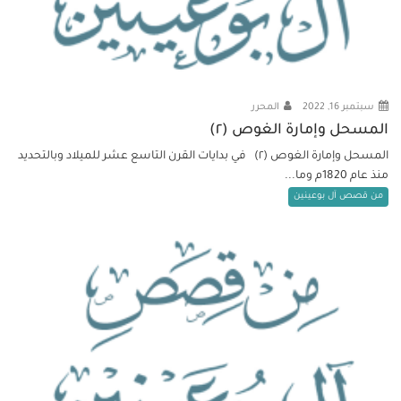
سبتمبر 16, 2022
المحرر
المسحل وإمارة الغوص (٢)
المسحل وإمارة الغوص (٢) في بدايات القرن التاسع عشر للميلاد وبالتحديد
منذ عام 1820م وما...
من قصص آل بوعينين