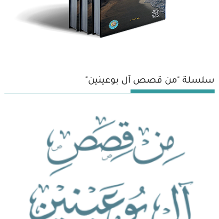
سلسلة "من قصص آل بوعينين"