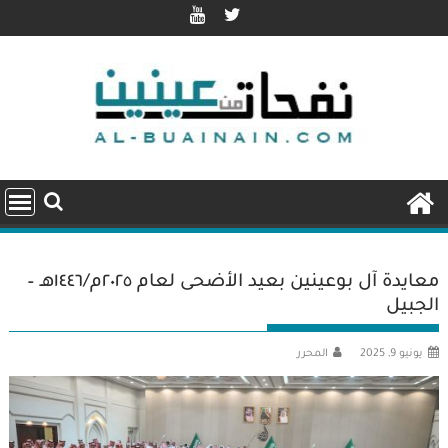
Ski
t
conten
معايدة آل بوعينين بعيد الأضحى لعام ٢٠٢٥م/١٤٤٦هـ –
الجبيل
يونيو 9, 2025
المحرر