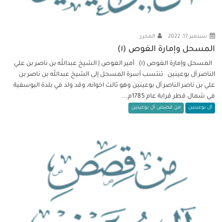
سبتمبر 17, 2022
المحرر
المسحل وإمارة الغوص (١)
المسحل وإمارة الغوص (١) أمير الغوص | الشيخ عبدالله بن ناصر بن علي
الناصر آل بوعينين تنتسب أسرة المسحل إلى الشيخ عبدالله بن ناصر بن
علي بن ناصر الناصر آل بوعينين وهو ثالث اخوانه، وقد ولد في بلدة اليوسفية
في شمال قطر قرابة عام 1785م...
آل بوعينين
من قصص آل بوعينين