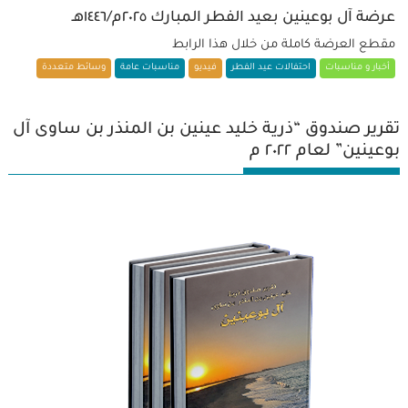
عرضة آل بوعينين بعيد الفطر المبارك ٢٠٢٥م/١٤٤٦هـ
مقطع العرضة كاملة من خلال هذا الرابط
أخبار و مناسبات
احتفالات عيد الفطر
فيديو
مناسبات عامة
وسائط متعددة
تقرير صندوق “ذرية خليد عينين بن المنذر بن ساوى آل
بوعينين” لعام ٢٠٢٢ م