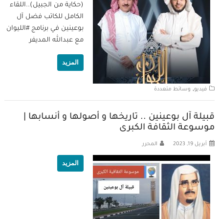
(حكاية من الجبيل)..‏اللقاء
الكامل للكاتب فضل آل
بوعينين في برنامج ⁧‫#الليوان‬⁩
مع عبدالله المديفر
المزيد
,
فيديو
وسائط متعددة
قبيلة آل بوعينين .. تاريخها و أصولها و أنسابها |
موسوعة الثقافة الكبرى
أبريل 19, 2023
المحرر
المزيد