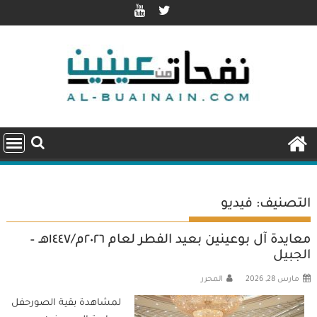
Ski
t
conten
التصنيف:
فيديو
معايدة آل بوعينين بعيد الفطر لعام ٢٠٢٦م/١٤٤٧هـ –
الجبيل
مارس 28, 2026
المحرر
لمشاهدة بقية الصورحفل