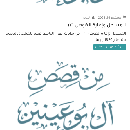
سبتمبر 16, 2022
المحرر
المسحل وإمارة الغوص (٢)
المسحل وإمارة الغوص (٢) في بدايات القرن التاسع عشر للميلاد وبالتحديد
منذ عام 1820م وما...
من قصص آل بوعينين