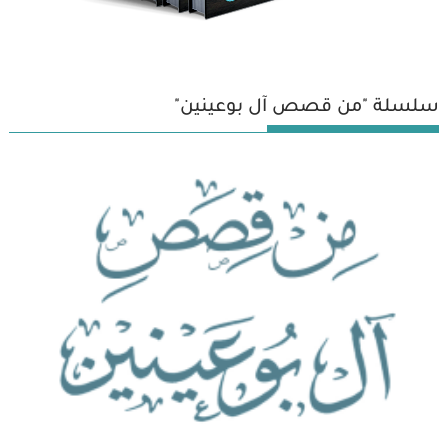
سلسلة "من قصص آل بوعينين"