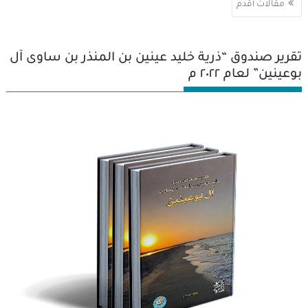
مقالات أقدم
المقالات
تقرير صندوق “ذرية خليد عينين بن المنذر بن ساوى آل
بوعينين” لعام ٢٠٢٢ م