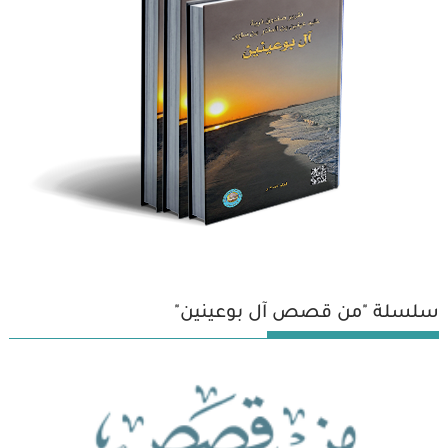
سلسلة "من قصص آل بوعينين"