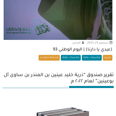
سبتمبر 23, 2023
المحرر
(عيدي يا دارنا) | اليوم الوطني 93
فيديو
مناسبات عامة
مناسبات عامة
وسائط متعددة
تقرير صندوق “ذرية خليد عينين بن المنذر بن ساوى آل
بوعينين” لعام ٢٠٢٢ م