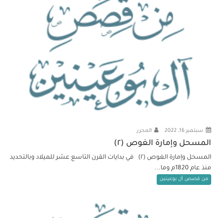
سبتمبر 16, 2022
المحرر
المسحل وإمارة الغوص (٢)
المسحل وإمارة الغوص (٢) في بدايات القرن التاسع عشر للميلاد وبالتحديد
منذ عام 1820م وما...
من قصص آل بوعينين