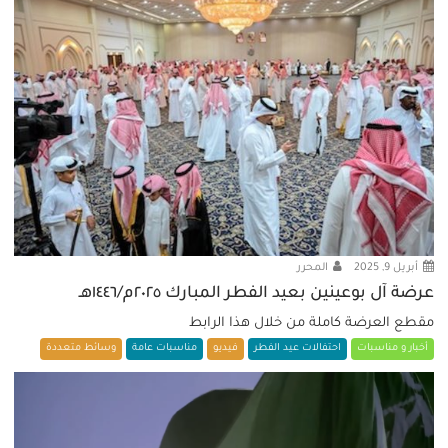
أبريل 9, 2025
المحرر
عرضة آل بوعينين بعيد الفطر المبارك ٢٠٢٥م/١٤٤٦هـ
مقطع العرضة كاملة من خلال هذا الرابط
أخبار و مناسبات
احتفالات عيد الفطر
فيديو
مناسبات عامة
وسائط متعددة