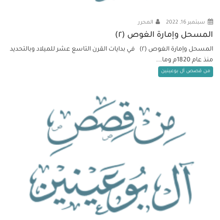
سبتمبر 16, 2022
المحرر
المسحل وإمارة الغوص (٢)
المسحل وإمارة الغوص (٢) في بدايات القرن التاسع عشر للميلاد وبالتحديد
منذ عام 1820م وما...
من قصص آل بوعينين