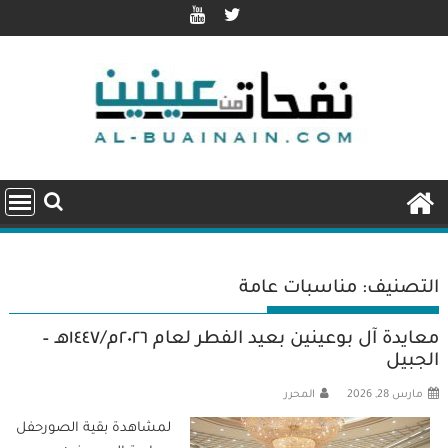
Ski
t
conten
التصنيف:
مناسبات عامة
معايدة آل بوعينين بعيد الفطر لعام ٢٠٢٦م/١٤٤٧هـ –
الجبيل
مارس 28, 2026
المحرر
لمشاهدة بقية الصورحفل