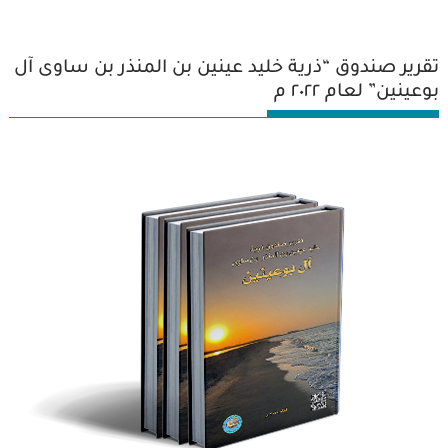
تقرير صندوق “ذرية خليد عينين بن المنذر بن ساوى آل
بوعينين” لعام ٢٠٢٢ م