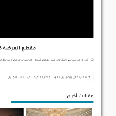
مقطع العرضة كا
,
,
,
,
أخبار و مناسبات
احتفالات عيد الفطر
فيديو
مناسبات عامة
وسائط مت
تصفّح
معايدة آل بوعينين بعيد الفطر لعام ٢٠٢٥م/١٤٤٦هـ – الجبيل
المقالات
مقالات أخرى