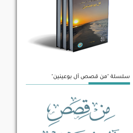
سلسلة "من قصص آل بوعينين"