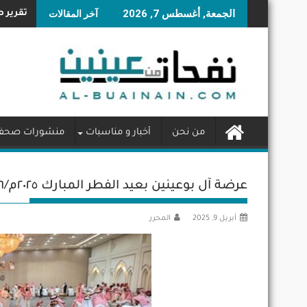
Skip
الجمعة, أغسطس 7, 2026
آخر المقالات
تقرير ص
to
content
من نحن
أخبار و مناسبات
منشورات صحفي
عرضة آل بوعينين بعيد الفطر المبارك ٢٠٢٥م/١٤٤٦هـ
أبريل 9, 2025
المحرر