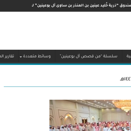
ندوق “ذرية خُليد عينين بن المنذر بن ساوى آل بوعينين” لعام ٢٠٢٤م
ة
سلسلة “من قصص آل بوعينين”
وسائط متعددة
تقارير ا