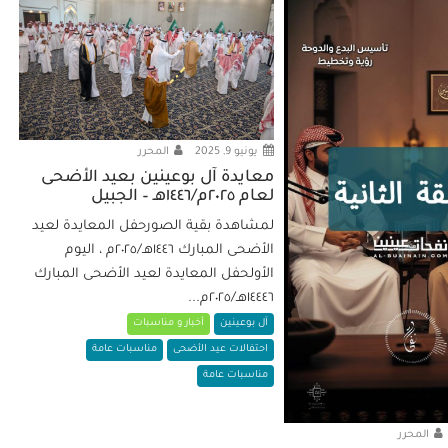
يونيو 9, 2025
المحرر
معايدة آل بوعينين بعيد الأضحى
لعام ٢٠٢٥م/١٤٤٦هـ – الجبيل
لمشاهدة بقية الصورحفل المعايدة لعيد
الأضحى المبارك ١٤٤٦هـ/٢٠٢٥م ، اليوم
الأولحفل المعايدة لعيد الأضحى المبارك
١٤٤٤٦هـ/٢٠٢٥م...
آل بوعينين
أخبار و مناسبات
احتفالات عيد الأضحى
مناسبات عامة
مناسبات عامة
المحرر