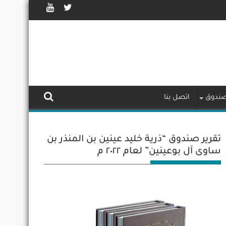
لصندوق
اتصل بنا
تقرير صندوق “ذرية خليد عينين بن المنذر بن
ساوى آل بوعينين” لعام ٢٠٢٢ م