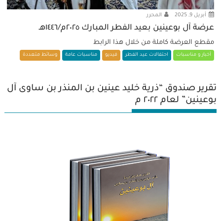
أبريل 9, 2025
المحرر
عرضة آل بوعينين بعيد الفطر المبارك ٢٠٢٥م/١٤٤٦هـ
مقطع العرضة كاملة من خلال هذا الرابط
أخبار و مناسبات
احتفالات عيد الفطر
فيديو
مناسبات عامة
وسائط متعددة
تقرير صندوق “ذرية خليد عينين بن المنذر بن ساوى آل
بوعينين” لعام ٢٠٢٢ م