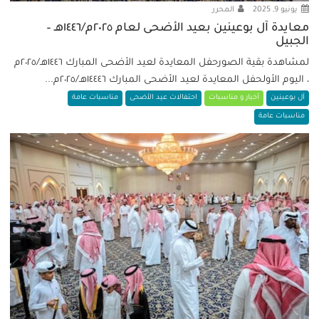
يونيو 9, 2025
المحرر
معايدة آل بوعينين بعيد الأضحى لعام ٢٠٢٥م/١٤٤٦هـ –
الجبيل
لمشاهدة بقية الصورحفل المعايدة لعيد الأضحى المبارك ١٤٤٦هـ/٢٠٢٥م
، اليوم الأولحفل المعايدة لعيد الأضحى المبارك ١٤٤٤٦هـ/٢٠٢٥م...
آل بوعينين
أخبار و مناسبات
احتفالات عيد الأضحى
مناسبات عامة
مناسبات عامة