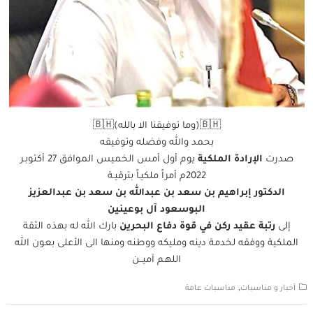
🇧🇭(وما توفيقنا الا بالله)🇧🇭
بحمد والله وفضله وتوفيقه
صدرت
الإرادة الملكية
يوم أول أمس الخميس الموافق 27 أكتوبـر
2022م أمراً ملكيـاً بترقيـة
الدكتور إبراهيم بن سعد بن عبدالله بن سعد بن عبدالعزيز
البوسعود آل بوعينين
إلى
رتبة عقيد ركن في قوة دفاع البحرين
بارك الله له بهذه الثقة
الملكية ووفقه لخدمة دينه ومليكه ووطنه ومنها الى الأعلى بعون الله
اللهـم آميــن
,
أخبار و مناسبات
مناسبات عامة