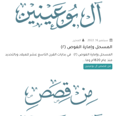
سبتمبر 16, 2022
المحرر
المسحل وإمارة الغوص (٢)
المسحل وإمارة الغوص (٢) في بدايات القرن التاسع عشر للميلاد وبالتحديد
منذ عام 1820م وما...
من قصص آل بوعينين