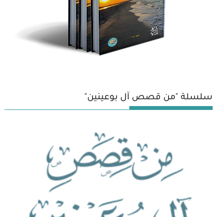
سلسلة "من قصص آل بوعينين"