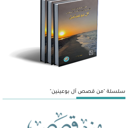
سلسلة "من قصص آل بوعينين"