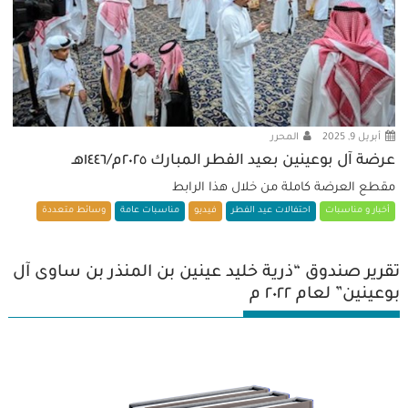
أبريل 9, 2025
المحرر
عرضة آل بوعينين بعيد الفطر المبارك ٢٠٢٥م/١٤٤٦هـ
مقطع العرضة كاملة من خلال هذا الرابط
أخبار و مناسبات
احتفالات عيد الفطر
فيديو
مناسبات عامة
وسائط متعددة
تقرير صندوق “ذرية خليد عينين بن المنذر بن ساوى آل
بوعينين” لعام ٢٠٢٢ م