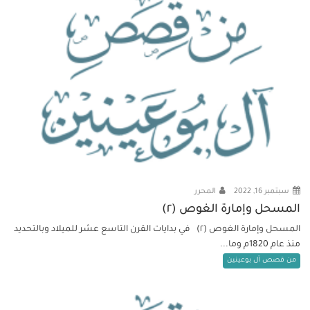
سبتمبر 16, 2022
المحرر
المسحل وإمارة الغوص (٢)
المسحل وإمارة الغوص (٢) في بدايات القرن التاسع عشر للميلاد وبالتحديد
منذ عام 1820م وما...
من قصص آل بوعينين