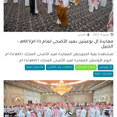
يونيو 9, 2025
المحرر
معايدة آل بوعينين بعيد الأضحى لعام ٢٠٢٥م/١٤٤٦هـ –
الجبيل
لمشاهدة بقية الصورحفل المعايدة لعيد الأضحى المبارك ١٤٤٦هـ/٢٠٢٥م
، اليوم الأولحفل المعايدة لعيد الأضحى المبارك ١٤٤٤٦هـ/٢٠٢٥م...
آل بوعينين
أخبار و مناسبات
احتفالات عيد الأضحى
مناسبات عامة
مناسبات عامة