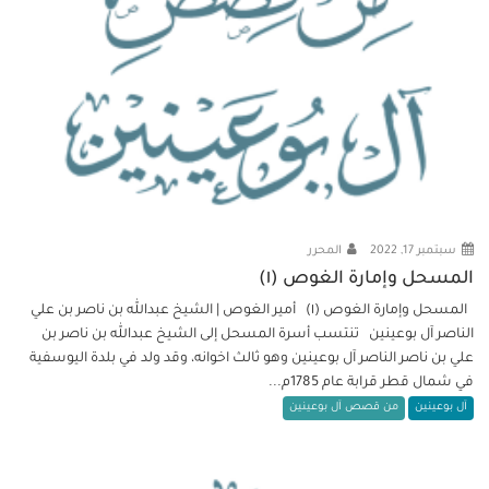
سبتمبر 17, 2022
المحرر
المسحل وإمارة الغوص (١)
المسحل وإمارة الغوص (١) أمير الغوص | الشيخ عبدالله بن ناصر بن علي
الناصر آل بوعينين تنتسب أسرة المسحل إلى الشيخ عبدالله بن ناصر بن
علي بن ناصر الناصر آل بوعينين وهو ثالث اخوانه، وقد ولد في بلدة اليوسفية
في شمال قطر قرابة عام 1785م...
آل بوعينين
من قصص آل بوعينين