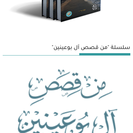
سلسلة "من قصص آل بوعينين"