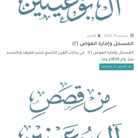
سبتمبر 16, 2022
المحرر
المسحل وإمارة الغوص (٢)
المسحل وإمارة الغوص (٢) في بدايات القرن التاسع عشر للميلاد وبالتحديد
منذ عام 1820م وما...
من قصص آل بوعينين