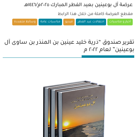
عرضة آل بوعينين بعيد الفطر المبارك ٢٠٢٥م/١٤٤٦هـ
مقطع العرضة كاملة من خلال هذا الرابط
أخبار و مناسبات
احتفالات عيد الفطر
فيديو
مناسبات عامة
وسائط متعددة
تقرير صندوق “ذرية خليد عينين بن المنذر بن ساوى آل
بوعينين” لعام ٢٠٢٢ م