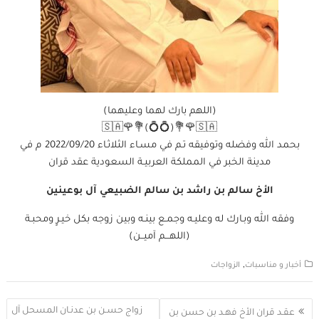
(اللهم بارك لهما وعليهما)
بحمد الله وفضله وتوفيقه تـم في مسـاء الثلاثـاء 2022/09/20 م في
مدينة الخبر في المملكة العربيـة السعودية عقد قران
الأخ سالم بن راشد بن سالم الضبيعي آل بوعينين
وفقه الله وبـارك له وعليـه وجمـع بينـه وبين زوجه بكل خيـرٍ ومحبـة
(اللهـــم آميــن)
,
أخبار و مناسبات
الزواجات
تصفّح
زواج حسـن بن عدنـان المسحل آل
عقـد قران الأخ فهـد بن حسن بن