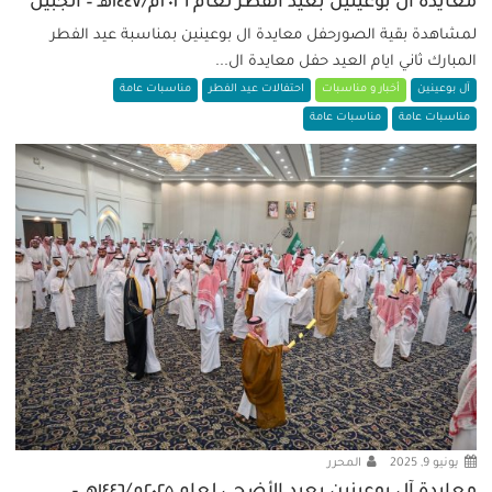
معايدة آل بوعينين بعيد الفطر لعام ٢٠٢٦م/١٤٤٧هـ – الجبيل
لمشاهدة بقية الصورحفل معايدة ال بوعينين بمناسبة عيد الفطر
المبارك ثاني ايام العيد حفل معايدة ال...
آل بوعينين
أخبار و مناسبات
احتفالات عيد الفطر
مناسبات عامة
مناسبات عامة
مناسبات عامة
يونيو 9, 2025
المحرر
معايدة آل بوعينين بعيد الأضحى لعام ٢٠٢٥م/١٤٤٦هـ –