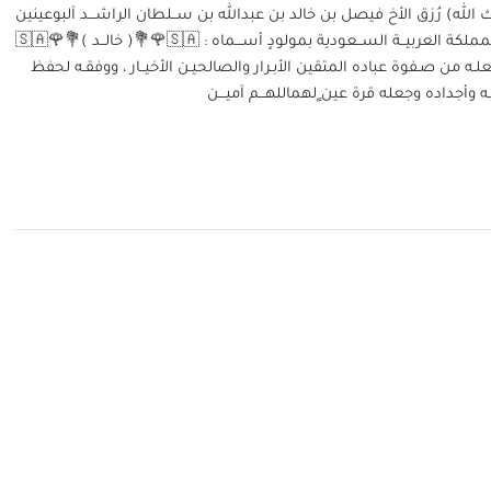
رك الله) رُزق الأخ فيصل بن خالد بن عبدالله بن ســلطان الراشـــد آلبوعينين
بمدينـة الخبــر في المملكة العربيــة الســعودية بمولودٍ أســـماه : ‏🇸🇦🌹💐( خالــد )💐🌹🇸🇦
وجعلـه من صـفوة عباده المتقين الأبـرار والصالحيـن الأخيــار ، ووفقـه لحفظ
يـه وأجداده وجعله قرة عين ٍلهماللهـــم آميـــن