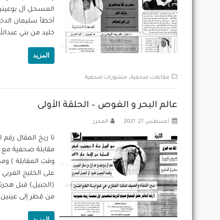
أخطأ سليمان الدخي
خليد من بني عبدالل
المزيد
,
مقابلات صحفية
منشورات صحفية
عالم البحر و الغوص – الحلقة الأولى
أغسطس 27, 2021
المحرر
وقت المقابلة ) وم
على الخليج العربي 
من قطر إلى عينين أ
المزيد