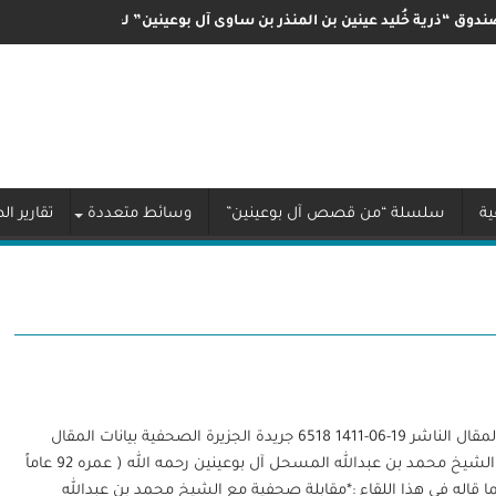
دوق “ذرية خُليد عينين بن المنذر بن ساوى آل بوعينين” لعام ٢٠٢٤م
ة
سلسلة “من قصص آل بوعينين”
وسائط متعددة
تقارير ا
تا ريخ المقال رقم المقال الناشر 19-06-1411 6518 جريدة الجزيرة الصحفية بيانات المقال
مقابلة صحفية مع الشيخ محمد بن عبدالله المسحل آل بوعينين رحمه الله ( عمره 92 عاماً
ا قاله في هذا اللقاء :*مقابلة صحفية مع الشيخ محمد بن عبدالله