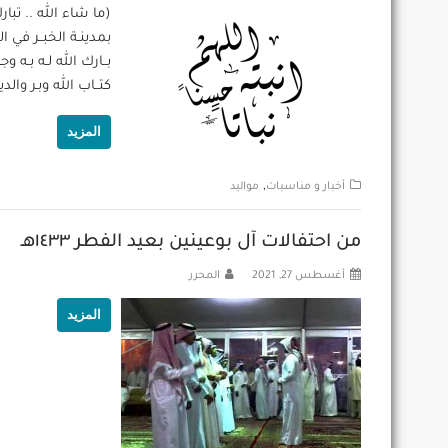
(ما شاء الله .. تبا
بــارك الله لـه بـه 
كتــاب الله وبـر والد
المزيد
,
أخبار و مناسبات
مواليد
من احتفالات آل بوعينين بعيد الفطر ١٤٣٣هـ
أغسطس 27, 2021
المحرر
المزيد