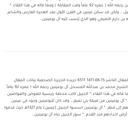
المسحل آل بوعينين رحمه الله ( عمره 92 عاماً وقت المقابلة ) ومما قاله في هذا اللقاء :*
ل … ولكن قد سكن عينين في القرن الأول بعد الهجرة الفارس والشاعر
ه بن دارم التميمي وهو الذي يُنسب إليه آل بوعينين…
تا ريخ المقال رقم المقال الناشر 15-06-1411 6511 جريدة الجزيرة الصحفية بيانات المقال
مقابلة صحفية مع الشيخ محمد بن عبدالله المسحل آل بوعينين رحمه الله ( عمره 92 عاماً
ما قاله في هذا اللقاء :* الجبيل كانت محطة رئيسية للغوص والغواصين
.* آل بوعينين من قبيلة بني تميم … وقد كان للبوعينين وجود في عينين
(الجبيل) قبل هجرتهم إلى قطر .* آل بوعينين اسسوا الجبيل (عينين) عام 1327هـ حيث قدموا
رض اجدادهم منذ القدم .* سور الجبيل بناه آل بوعينين…