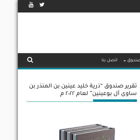
لصندوق
اتصل بنا
تقرير صندوق “ذرية خليد عينين بن المنذر بن
ساوى آل بوعينين” لعام ٢٠٢٢ م